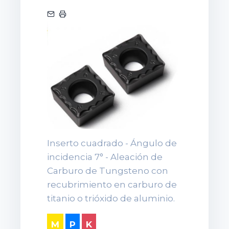
Inserto cuadrado - Ángulo de
incidencia 7° - Aleación de
Carburo de Tungsteno con
recubrimiento en carburo de
titanio o trióxido de aluminio.
M
P
K