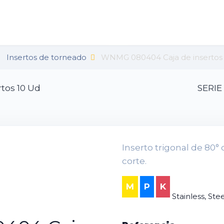
Insertos de torneado
WNMG 080404 Caja de insertos
tos 10 Ud
SERIE
Inserto trigonal de 80° d
corte.
M
P
K
Stainless, Stee